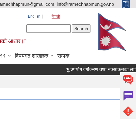
ramechhapmun@gmail.com, info@ramechhapmun.gov.np
English
नेपाली
Search form
Search
र्माणको आधार।"
-१९
विषयगत शाखाहरु
सम्पर्क
भु उपयोग वर्गीकरण तथा नक्सांकनका लागि प्रस्ता