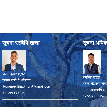
सूचना प्रविधि शाखा
सूचना अधिक
दिपक कुमार श्रेष्ठ
रामसिंह डडाल
सूचना प्रविधी अधिकृत
वरिष्ठ विद्यालय नि
ito.ramechhapmun@gmail.com
suchanaadhika
९८५११९६९२७
९८५४०४३५२८