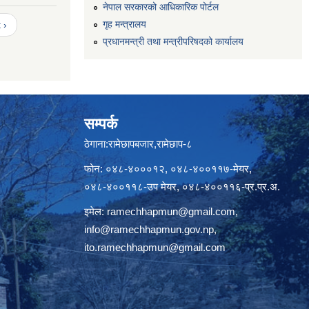
नेपाल सरकारको आधिकारिक पोर्टल
गृह मन्त्रालय
 ›
प्रधानमन्त्री तथा मन्त्रीपरिषदको कार्यालय
सम्पर्क
ठेगाना:रामेछापबजार,रामेछाप-८
फोन: ०४८-४०००१२, ०४८-४००११७-मेयर,
०४८-४००११८-उप मेयर, ०४८-४००११६-प्र.प्र.अ.
इमेल:
ramechhapmun@gmail.com
,
info@ramechhapmun.gov.np
,
ito.ramechhapmun@gmail.com