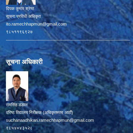
दिपक कुमार श्रेष्ठ
सूचना प्रविधी अधिकृत
ito.ramechhapmun@gmail.com
९८५११९६९२७
सूचना अधिकारी
रामसिंह डडाल
वरिष्ठ विद्यालय निरीक्षक (अधिकृतस्तर आठौं)
suchanaadhikari.ramechhapmun@gmail.com
९८५४०४३५२८