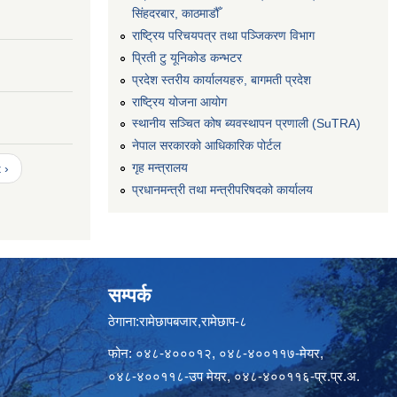
सिंहदरबार, काठमाडौँ
राष्ट्रिय परिचयपत्र तथा पञ्जिकरण विभाग
प्रिती टु यूनिकोड कन्भटर
प्रदेश स्तरीय कार्यालयहरु, बागमती प्रदेश
राष्ट्रिय योजना आयोग
स्थानीय सञ्चित कोष ब्यवस्थापन प्रणाली (SuTRA)
नेपाल सरकारको आधिकारिक पोर्टल
गृह मन्त्रालय
 ›
प्रधानमन्त्री तथा मन्त्रीपरिषदको कार्यालय
सम्पर्क
ठेगाना:रामेछापबजार,रामेछाप-८
फोन: ०४८-४०००१२, ०४८-४००११७-मेयर,
०४८-४००११८-उप मेयर, ०४८-४००११६-प्र.प्र.अ.