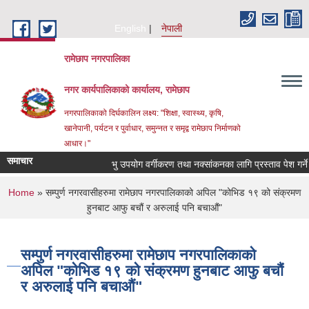
Skip to main content
English
नेपाली
रामेछाप नगरपालिका
नगर कार्यपालिकाको कार्यालय, रामेछाप
नगरपालिकाको दिर्घकालिन लक्ष्य: "शिक्षा, स्वास्थ्य, कृषि,
खानेपानी, पर्यटन र पुर्वाधार, समुन्नत र समृद्व रामेछाप निर्माणको
आधार।"
समाचार
भु उपयोग वर्गीकरण तथा नक्सांकनका लागि प्रस्ताव पेश गर्ने सम्बन्
You are here
Home
» सम्पुर्ण नगरवासीहरुमा रामेछाप नगरपालिकाको अपिल "कोभिड १९ को संक्रमण
हुनबाट आफु बचौं र अरुलाई पनि बचाऔं"
सम्पुर्ण नगरवासीहरुमा रामेछाप नगरपालिकाको
अपिल "कोभिड १९ को संक्रमण हुनबाट आफु बचौं
र अरुलाई पनि बचाऔं"