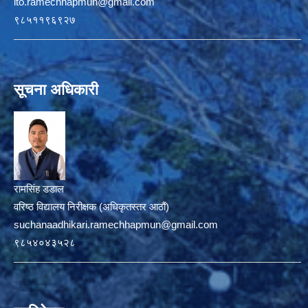
ito.ramechhapmun@gmail.com
९८५११९६९२७
सूचना अधिकारी
रामसिंह डडाल
वरिष्ठ विद्यालय निरीक्षक (अधिकृतस्तर आठौं)
suchanaadhikari.ramechhapmun@gmail.com
९८५४०४३५२८