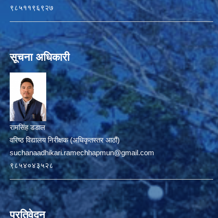
९८५११९६९२७
सूचना अधिकारी
रामसिंह डडाल
वरिष्ठ विद्यालय निरीक्षक (अधिकृतस्तर आठौं)
suchanaadhikari.ramechhapmun@gmail.com
९८५४०४३५२८
प्रतिवेदन