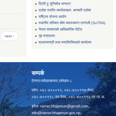
प्रिती टु यूनिकोड कन्भटर
प्रदेश स्तरीय कार्यालयहरु, बागमती प्रदेश
राष्ट्रिय योजना आयोग
स्थानीय सञ्चित कोष ब्यवस्थापन प्रणाली (SuTRA)
नेपाल सरकारको आधिकारिक पोर्टल
गृह मन्त्रालय
next ›
प्रधानमन्त्री तथा मन्त्रीपरिषदको कार्यालय
सम्पर्क
ठेगाना:रामेछापबजार,रामेछाप-८
फोन: ०४८-४०००१२, ०४८-४००११७-मेयर,
०४८-४००११८-उप मेयर, ०४८-४००११६-प्र.प्र.अ.
इमेल:
ramechhapmun@gmail.com
,
info@ramechhapmun.gov.np
,