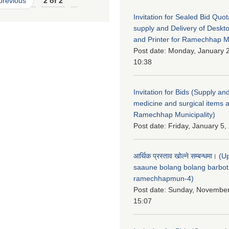
 previous
2 of 2
Invitation for Sealed Bid Quo
supply and Delivery of Deskt
and Printer for Ramechhap Mu
Post date:
Monday, January 2
10:38
Invitation for Bids (Supply and
medicine and surgical items a
Ramechhap Municipality)
Post date:
Friday, January 5,
आर्थिक प्रस्ताव खोल्ने सम्बन्धमा। 
saaune bolang bolang barbot
ramechhapmun-4)
Post date:
Sunday, November
15:07