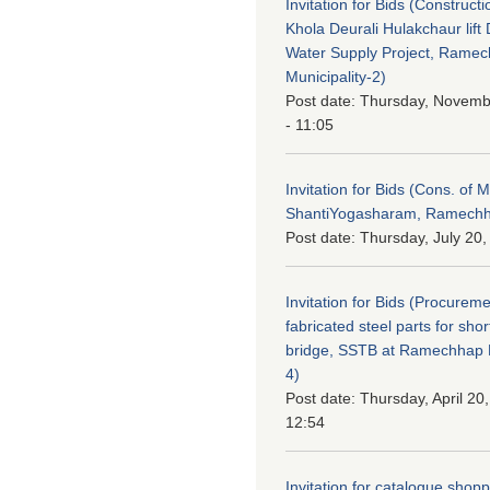
Invitation for Bids (Constructi
Khola Deurali Hulakchaur lift 
Water Supply Project, Rame
Municipality-2)
Post date:
Thursday, Novemb
- 11:05
Invitation for Bids (Cons. of M
ShantiYogasharam, Ramechh
Post date:
Thursday, July 20,
Invitation for Bids (Procureme
fabricated steel parts for shor
bridge, SSTB at Ramechhap M
4)
Post date:
Thursday, April 20
12:54
Invitation for catalogue shop