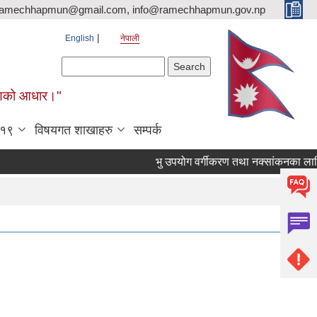
ramechhapmun@gmail.com, info@ramechhapmun.gov.np
English
नेपाली
Search form
Search
र्माणको आधार।"
-१९
विषयगत शाखाहरु
सम्पर्क
भु उपयोग वर्गीकरण तथा नक्सांकनका लागि प्रस्ता