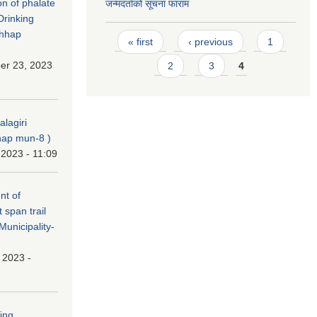
on of phalate
जन्मदर्ताको सूचना फाराम
Drinking
chhap
Pages
« first
‹ previous
1
er 23, 2023
2
3
4
alagiri
ap mun-8 )
 2023 - 11:09
nt of
t span trail
unicipality-
, 2023 -
ping