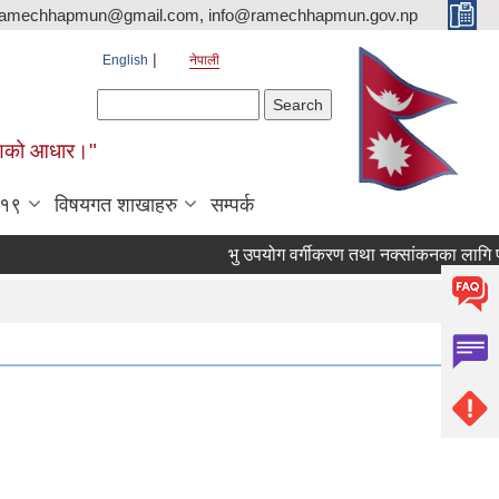
ramechhapmun@gmail.com, info@ramechhapmun.gov.np
English
नेपाली
Search form
Search
र्माणको आधार।"
-१९
विषयगत शाखाहरु
सम्पर्क
भु उपयोग वर्गीकरण तथा नक्सांकनका लागि प्रस्ताव