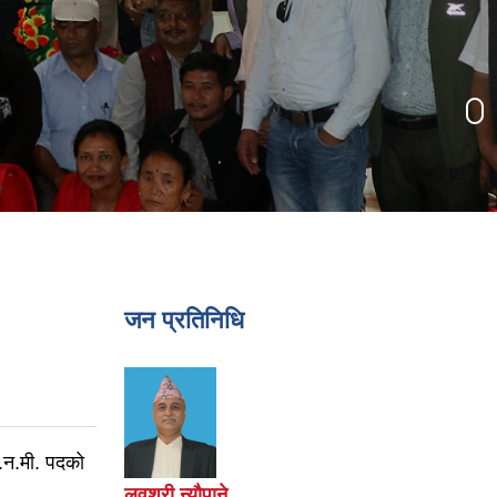
जन प्रतिनिधि
।
अ.न.मी. पदको
लवश्री न्यौपाने