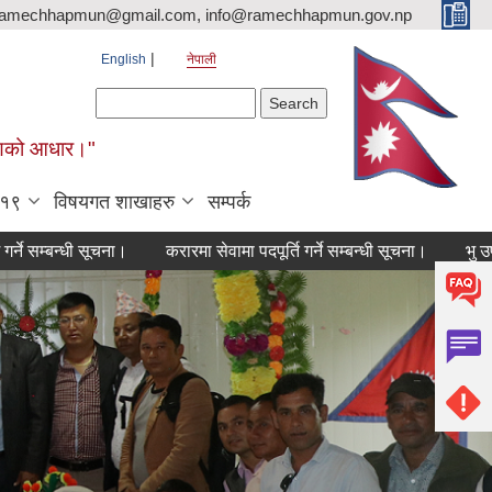
ramechhapmun@gmail.com, info@ramechhapmun.gov.np
English
नेपाली
Search form
Search
र्माणको आधार।"
-१९
विषयगत शाखाहरु
सम्पर्क
्धी सूचना।
करारमा सेवामा पदपूर्ति गर्ने सम्बन्धी सूचना।
भु उपयोग वर्गीक