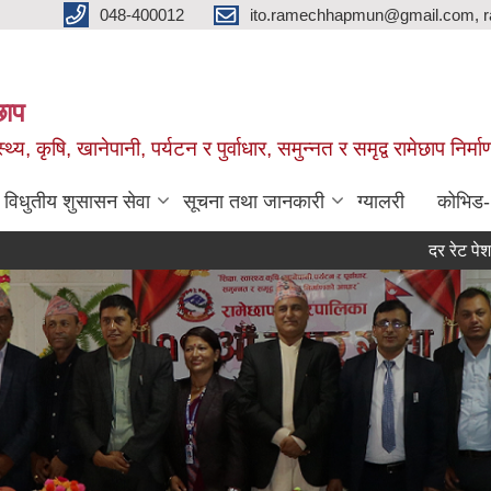
048-400012
ito.ramechhapmun@gmail.com, 
छाप
्थ्य, कृषि, खानेपानी, पर्यटन र पुर्वाधार, समुन्नत र समृद्व रामेछाप नि
विधुतीय शुसासन सेवा
सूचना तथा जानकारी
ग्यालरी
कोभिड
दर रेट पेश गर्ने सम्बन