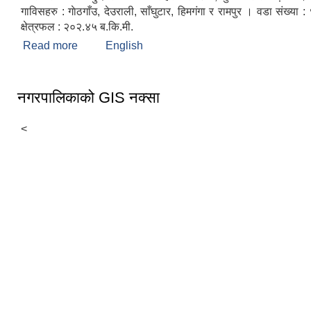
गाविसहरु : गाेठगाँउ, देउराली, साँघुटार, हिमगंगा र रामपुर । वडा संख्या :
क्षेत्रफल : २०२.४५ ब.कि.मी.
Read more
about संक्षिप्त परिचय
English
नगरपालिकाको GIS नक्सा
<