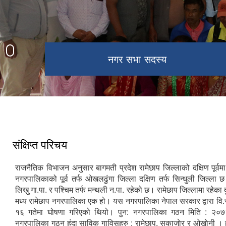
भंगेरीबाट रामेछाप बजारको दृष्य
सुकाजोर फुटबल स्टेडियम
पुरानो रामेछाप बजार
नगर सभा सदस्य
नयाँ जारी गरिएको नेपालको नक्सा
संक्षिप्त परिचय
राजनैतिक विभाजन अनुसार बागमती प्रदेश रामेछाप जिल्लाको दक्षिण पूर्व
नगरपालिकाको पूर्व तर्फ ओखलढुंगा जिल्ला दक्षिण तर्फ सिन्धुली जिल्ला छ 
लिखु गा.पा. र पश्चिम तर्फ मन्थली न.पा. रहेको छ। रामेछाप जिल्लामा रहेका
मध्य रामेछाप नगरपालिका एक हो। यस नगरपालिका नेपाल सरकार द्वारा वि
१६ गतेमा घोषणा गरिएको थियो। पुन: नगरपालिका गठन मिति : २०
नगरपालिका गठन हुंदा साविक गाविसहरु : रामेछाप, सुकाजाेर र ओख़ाेनी 