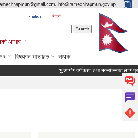
ramechhapmun@gmail.com, info@ramechhapmun.gov.np
English
नेपाली
Search form
Search
र्माणको आधार।"
-१९
विषयगत शाखाहरु
सम्पर्क
भु उपयोग वर्गीकरण तथा नक्सांकनका लागि प्रस्ताव पे