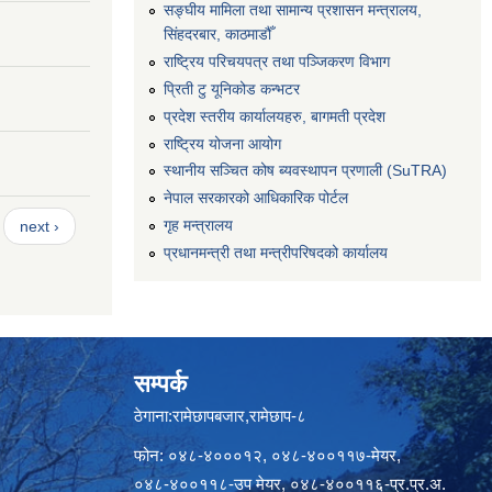
सङ्‍घीय मामिला तथा सामान्य प्रशासन मन्त्रालय,
सिंहदरबार, काठमाडौँ
राष्ट्रिय परिचयपत्र तथा पञ्जिकरण विभाग
प्रिती टु यूनिकोड कन्भटर
प्रदेश स्तरीय कार्यालयहरु, बागमती प्रदेश
राष्ट्रिय योजना आयोग
स्थानीय सञ्चित कोष ब्यवस्थापन प्रणाली (SuTRA)
नेपाल सरकारको आधिकारिक पोर्टल
गृह मन्त्रालय
next ›
प्रधानमन्त्री तथा मन्त्रीपरिषदको कार्यालय
सम्पर्क
ठेगाना:रामेछापबजार,रामेछाप-८
फोन: ०४८-४०००१२, ०४८-४००११७-मेयर,
०४८-४००११८-उप मेयर, ०४८-४००११६-प्र.प्र.अ.