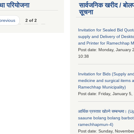
था परियोजना
सार्वजनिक खरीद / बोलप
सूचना
 previous
2 of 2
Invitation for Sealed Bid Quo
supply and Delivery of Deskt
and Printer for Ramechhap Mu
Post date:
Monday, January 2
10:38
Invitation for Bids (Supply and
medicine and surgical items a
Ramechhap Municipality)
Post date:
Friday, January 5,
आर्थिक प्रस्ताव खोल्ने सम्बन्धमा। 
saaune bolang bolang barbot
ramechhapmun-4)
Post date:
Sunday, November