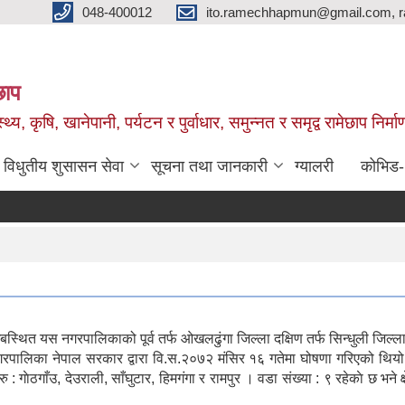
048-400012
ito.ramechhapmun@gmail.com, 
छाप
्थ्य, कृषि, खानेपानी, पर्यटन र पुर्वाधार, समुन्नत र समृद्व रामेछाप नि
विधुतीय शुसासन सेवा
सूचना तथा जानकारी
ग्यालरी
कोभिड
स्थित यस नगरपालिकाको पूर्व तर्फ ओखलढुंगा जिल्ला दक्षिण तर्फ सिन्धुली जिल्ला 
गरपालिका नेपाल सरकार द्वारा वि.स.२०७२ मंसिर १६ गतेमा घोषणा गरिएको थि
: गाेठगाँउ, देउराली, साँघुटार, हिमगंगा र रामपुर । वडा संख्या : ९ रहेकाे छ 