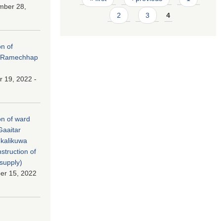
mber 28,
2
3
4
on of
at Ramechhap
 19, 2022 -
ion of ward
Gaaitar
 kalikuwa
struction of
supply)
er 15, 2022