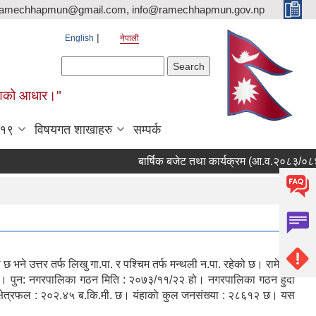
ramechhapmun@gmail.com, info@ramechhapmun.gov.np
English
नेपाली
Search form
Search
र्माणको आधार।"
-१९
विषयगत शाखाहरु
सम्पर्क
बार्षिक बजेट तथा कार्यक्रम (आ.व.२०८३/०८४)
छ भने उत्तर तर्फ लिखु गा.पा. र पश्चिम तर्फ मन्थली न.पा. रहेको छ। रामेछाप
यो। पुन: नगरपालिका गठन मिति : २०७३/११/२२ हो। नगरपालिका गठन हुंदा
भने क्षेत्रफल : २०२.४५ ब.कि.मी. छ। यंहाकाे कुल जनसंख्या : २८६१२ छ। यस