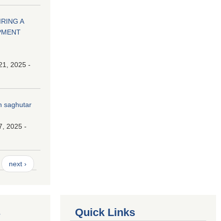
HIRING A
PMENT
21, 2025 -
n saghutar
7, 2025 -
next ›
s
Quick Links