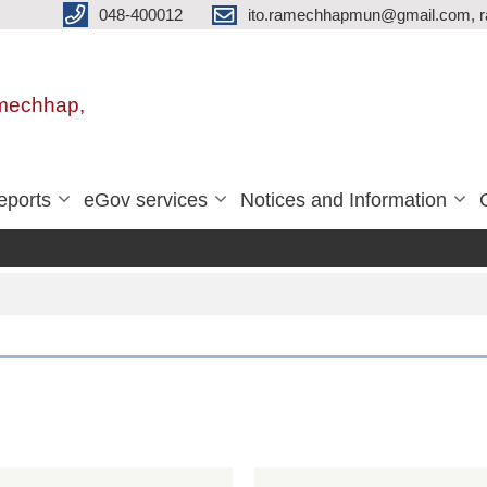
048-400012
ito.ramechhapmun@gmail.com, 
amechhap,
eports
eGov services
Notices and Information