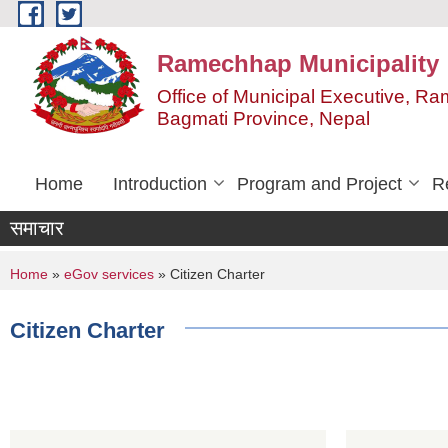
Skip to main content
Ramechhap Municipality
Office of Municipal Executive, R
Bagmati Province, Nepal
Home
Introduction
Program and Project
R
समाचार
You are here
Home
»
eGov services
» Citizen Charter
Citizen Charter