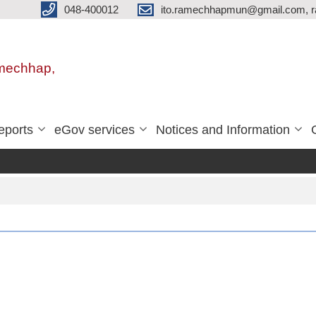
048-400012
ito.ramechhapmun@gmail.com, 
amechhap,
eports
eGov services
Notices and Information