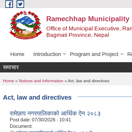
Skip to main content
Ramechhap Municipality
Office of Municipal Executive, R
Bagmati Province, Nepal
Home
Introduction
Program and Project
R
समाचार
You are here
Home
»
Notices and Information
» Act, law and directives
Act, law and directives
रामेछाप नगरपालिकाको आर्थिक ऐन २०८३
Post date:
07/30/2026 - 10:41
Document: