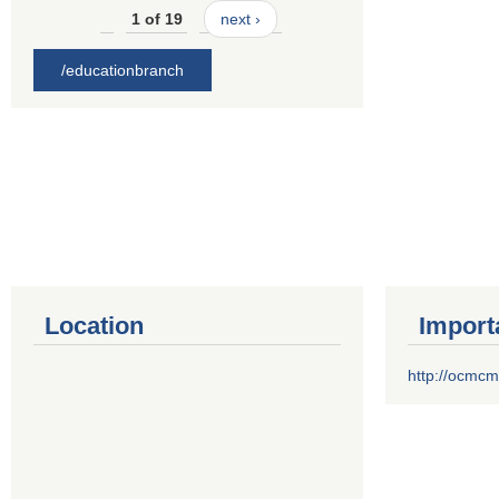
1 of 19
next ›
/educationbranch
Location
Import
http://ocmcm