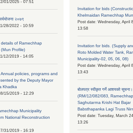
2/01/2025 - 07:51
Invitation for bids (Constructi
Khelmaidan Ramechhap Munic
कार्ययोजना २०७९
Post date:
Wednesday, April 8
1/28/2022 - 10:59
13:58
y details of Ramechhap
Invitation for bids. (Supply an
 (Mun Profile)
Roto Molded Water Tank, R
1/12/2019 - 14:05
Municipality-02, 05, 06, 08)
Post date:
Wednesday, April 8
13:43
Annual policies, programs and
esented by the Deputy Mayor
na Khadka
बोलपत्र स्वीकृत गर्ने आशयको सूचना।
8/15/2019 - 12:29
(RM/12/082/083, Ramechha
Saghutarma Krishi Hat Bajar
Babsthapanka Lagi Truss Ni
Ramechhap Municipality
Post date:
Tuesday, March 24
om National Reconstruction
13:26
7/31/2019 - 16:19