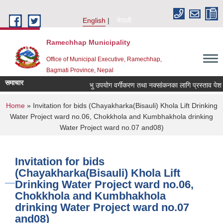
Skip to main content
English
नेपाली
Ramechhap Municipality
Office of Municipal Executive, Ramechhap,
Bagmati Province, Nepal
समाचार
भु उपयोग वर्गीकरण तथा नक्सांकनका लागि प्रस्ताव पेश गर्ने सम
You are here
Home
» Invitation for bids (Chayakharka(Bisauli) Khola Lift Drinking
Water Project ward no.06, Chokkhola and Kumbhakhola drinking
Water Project ward no.07 and08)
Invitation for bids
(Chayakharka(Bisauli) Khola Lift
Drinking Water Project ward no.06,
Chokkhola and Kumbhakhola
drinking Water Project ward no.07
and08)