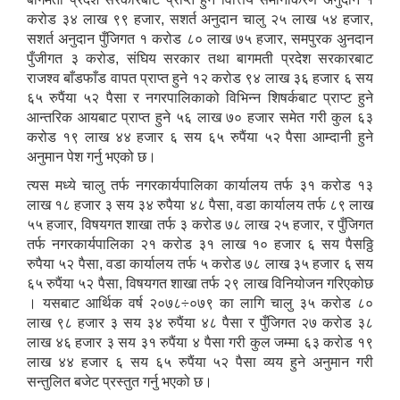
करोड ३४ लाख ९९ हजार, सशर्त अनुदान चालु २५ लाख ५४ हजार,
सशर्त अनुदान पुँजिगत १ करोड ८० लाख ७५ हजार, समपुरक अुनदान
पुँजीगत ३ करोड, संघिय सरकार तथा बागमती प्रदेश सरकारबाट
राजश्व बाँडफाँड वापत प्राप्त हुने १२ करोड ९४ लाख ३६ हजार ६ सय
६५ रुपैंया ५२ पैसा र नगरपालिकाको विभिन्न शिषर्कबाट प्राप्ट हुने
आन्तरिक आयबाट प्राप्त हुने ५६ लाख ७० हजार समेत गरी कुल ६३
करोड १९ लाख ४४ हजार ६ सय ६५ रुपैंया ५२ पैसा आम्दानी हुने
अनुमान पेश गर्नु भएको छ।
त्यस मध्ये चालु तर्फ नगरकार्यपालिका कार्यालय तर्फ ३१ करोड १३
लाख १८ हजार ३ सय ३४ रुपैया ४८ पैसा, वडा कार्यालय तर्फ ८९ लाख
५५ हजार, विषयगत शाखा तर्फ ३ करोड ७८ लाख २५ हजार, र पुँजिगत
तर्फ नगरकार्यपालिका २१ करोड ३१ लाख १० हजार ६ सय पैसठ्ठि
रुपैया ५२ पैसा, वडा कार्यालय तर्फ ५ करोड ७८ लाख ३५ हजार ६ सय
६५ रुपैंया ५२ पैसा, विषयगत शाखा तर्फ २९ लाख विनियोजन गरिएकोछ
। यसबाट आर्थिक वर्ष २०७८÷०७९ का लागि चालु ३५ करोड ८०
लाख ९८ हजार ३ सय ३४ रुपैंया ४८ पैसा र पुँजिगत २७ करोड ३८
लाख ४६ हजार ३ सय ३१ रुपैंया ४ पैसा गरी कुल जम्मा ६३ करोड १९
लाख ४४ हजार ६ सय ६५ रुपैंया ५२ पैसा व्यय हुने अनुमान गरी
सन्तुलित बजेट प्रस्तुत गर्नु भएको छ।