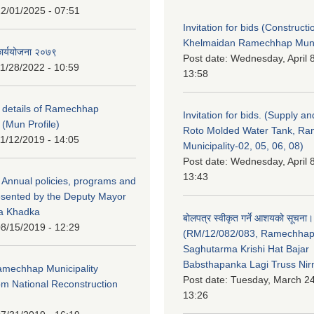
2/01/2025 - 07:51
Invitation for bids (Constructi
Khelmaidan Ramechhap Munic
कार्ययोजना २०७९
Post date:
Wednesday, April 8
1/28/2022 - 10:59
13:58
y details of Ramechhap
Invitation for bids. (Supply an
 (Mun Profile)
Roto Molded Water Tank, R
1/12/2019 - 14:05
Municipality-02, 05, 06, 08)
Post date:
Wednesday, April 8
13:43
Annual policies, programs and
esented by the Deputy Mayor
na Khadka
बोलपत्र स्वीकृत गर्ने आशयको सूचना।
8/15/2019 - 12:29
(RM/12/082/083, Ramechha
Saghutarma Krishi Hat Bajar
Babsthapanka Lagi Truss Ni
Ramechhap Municipality
Post date:
Tuesday, March 24
om National Reconstruction
13:26