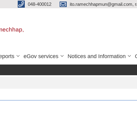
048-400012
ito.ramechhapmun@gmail.com, 
amechhap,
eports
eGov services
Notices and Information