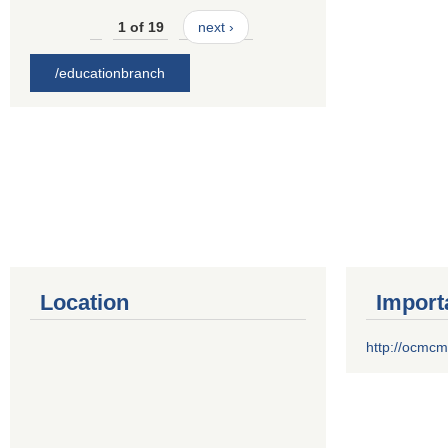
1 of 19
next ›
/educationbranch
Location
Import
http://ocmcm