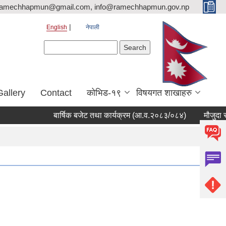
ramechhapmun@gmail.com, info@ramechhapmun.gov.np
English
नेपाली
Search form
Search
Gallery
Contact
कोभिड-१९
विषयगत शाखाहरु
बार्षिक बजेट तथा कार्यक्रम (आ.व.२०८३/०८४)
मौजुदा सूची द