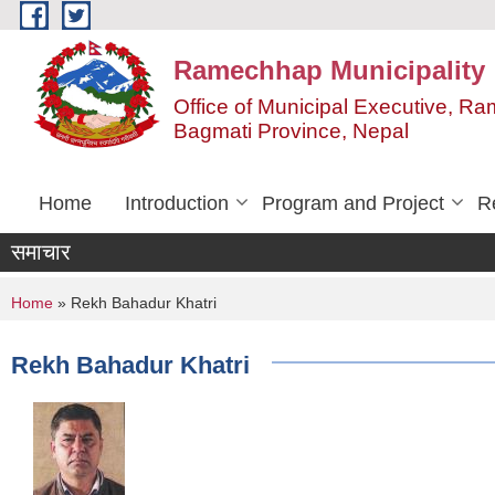
Skip to main content
Ramechhap Municipality
Office of Municipal Executive, R
Bagmati Province, Nepal
Home
Introduction
Program and Project
R
समाचार
You are here
Home
» Rekh Bahadur Khatri
Rekh Bahadur Khatri